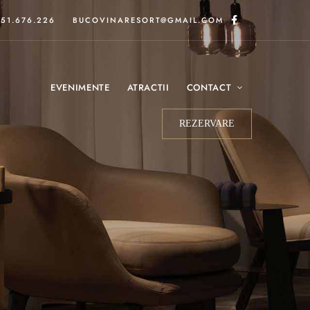
51.676.226
BUCOVINARESORT@GMAIL.COM
EVENIMENTE
ATRACTII
CONTACT
REZERVARE