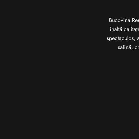
Bucovina Reso
înaltă calita
spectaculos, a
salină, c