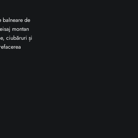
te balneare de
 peisaj montan
e, ciubăruri și
 refacerea