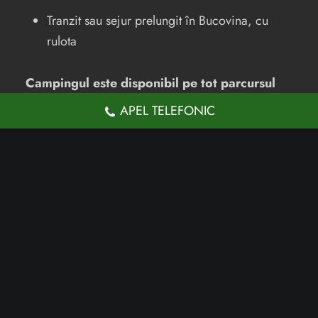
Tranzit sau sejur prelungit în Bucovina, cu
rulota
Campingul este disponibil pe tot parcursul
sezonului cald, cu rezervare recomandată în
APEL TELEFONIC
avans, mai ales în perioadele aglomerate.
Locurile pot fi rezervate individual sau în grup,
pentru evenimente sau caravane tematice.